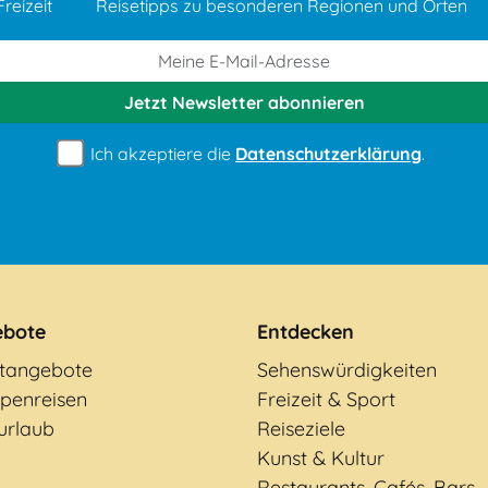
reizeit
Reisetipps zu besonderen Regionen und Orten
Jetzt Newsletter
abonnieren
Ich akzeptiere die
Datenschutzerklärung
.
ebote
Entdecken
tangebote
Sehenswürdigkeiten
penreisen
Freizeit & Sport
urlaub
Reiseziele
Kunst & Kultur
Restaurants, Cafés, Bars