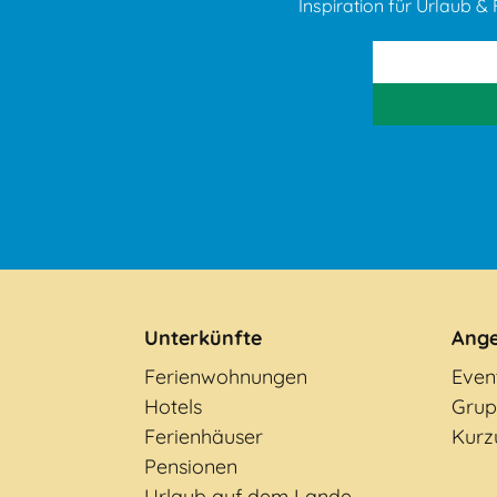
Inspiration für Urlaub & F
Unterkünfte
Ang
Ferienwohnungen
Even
Hotels
Grup
Ferienhäuser
Kurz
Pensionen
Urlaub auf dem Lande