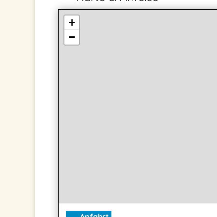
+
−
Anfahrt