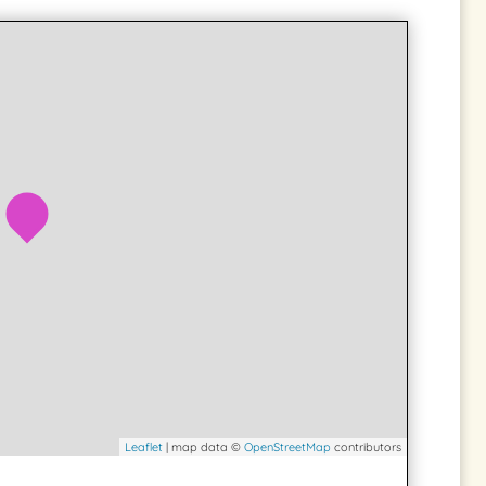
Leaflet
| map data ©
OpenStreetMap
contributors