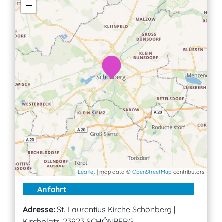
−
Leaflet
| map data ©
OpenStreetMap
contributors
Anfahrt
Adresse:
St. Laurentius Kirche Schönberg
|
Kirchplatz, 23923 SCHÖNBERG