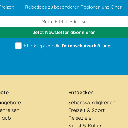
reizeit
Reisetipps zu besonderen Regionen und Orten
Jetzt Newsletter
abonnieren
Ich akzeptiere die
Datenschutzerklärung
.
ote
Entdecken
angebote
Sehenswürdigkeiten
enreisen
Freizeit & Sport
rlaub
Reiseziele
Kunst & Kultur