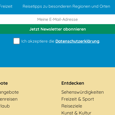
reizeit
Reisetipps zu besonderen Regionen und Orten
Jetzt Newsletter
abonnieren
Ich akzeptiere die
Datenschutzerklärung
.
ote
Entdecken
angebote
Sehenswürdigkeiten
enreisen
Freizeit & Sport
rlaub
Reiseziele
Kunst & Kultur