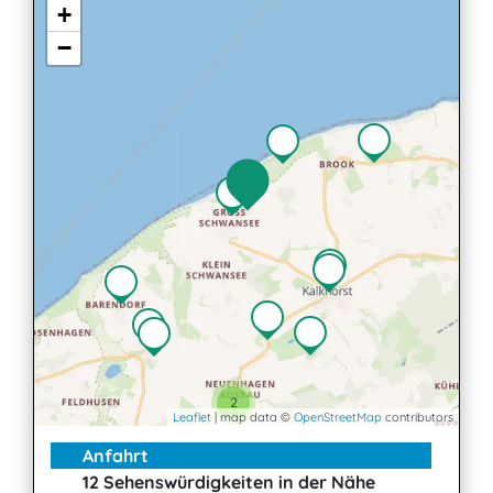
+
−
2
Leaflet
| map data ©
OpenStreetMap
contributors
Anfahrt
12 Sehenswürdigkeiten in der Nähe