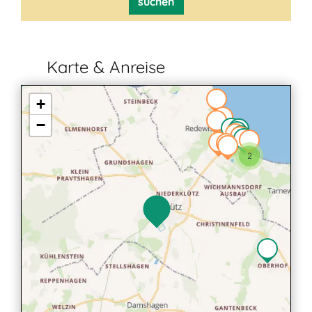
suchen
Karte & Anreise
+
−
3
2