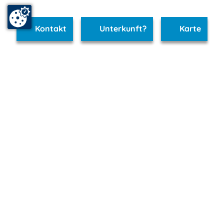
Kontakt
Unterkunft?
Karte
www.kluetzer-winkel.m-vp.de ist Teil von
mvp.de - Urlaub & Freizeit
© 2026
MANET Marketing GmbH
Newsletter