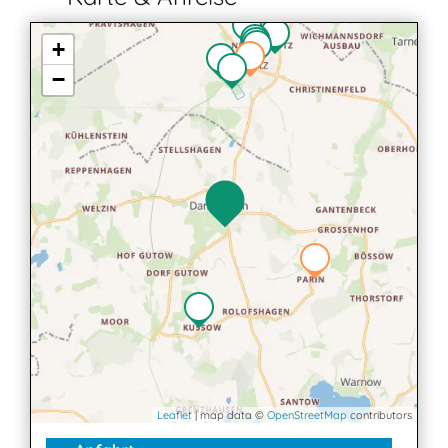
+
−
Leaflet
| map data ©
OpenStreetMap
contributors