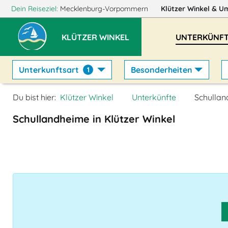
Dein Reiseziel:
Mecklenburg-Vorpommern
Klützer Winkel
& U
KLÜTZER WINKEL
UNTERKÜNF
Unterkunftsart
Besonderheiten
1
Du bist hier:
Klützer Winkel
Unterkünfte
Schulla
Schullandheime in Klützer Winkel