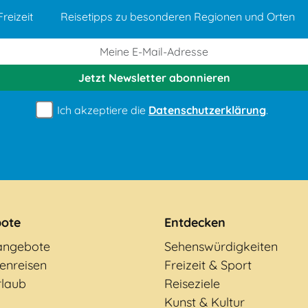
reizeit
Reisetipps zu besonderen Regionen und Orten
Jetzt Newsletter
abonnieren
Ich akzeptiere die
Datenschutzerklärung
.
ote
Entdecken
angebote
Sehenswürdigkeiten
enreisen
Freizeit & Sport
rlaub
Reiseziele
Kunst & Kultur